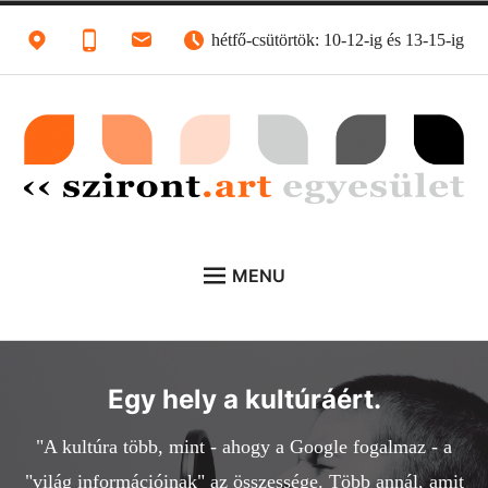
Skip
hétfő-csütörtök: 10-12-ig és 13-15-ig
to
content
sziront.art egyesület
Egy hely a kultúráért
MENU
KEZDŐLAP
KÜLDETÉS
Egy hely a kultúráért.
FELADATUNK
Expan
child
menu
IRODA
Expan
"A kultúra több, mint - ahogy a Google fogalmaz - a
child
"világ információinak" az összessége. Több annál, amit
menu
KÖZZÉTÉTEL