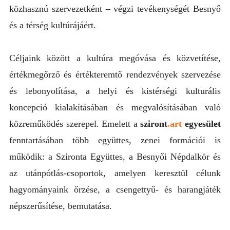
közhasznú szervezetként – végzi tevékenységét Besnyő
és a térség kultúrájáért.
Céljaink között a kultúra megóvása és közvetítése,
értékmegőrző és értékteremtő rendezvények szervezése
és lebonyolítása, a helyi és kistérségi kulturális
koncepció kialakításában és megvalósításában való
közreműködés szerepel. Emelett a
sziront
.art
egyesület
fenntartásában több együttes, zenei formációi is
működik: a Szironta Együttes, a Besnyői Népdalkör és
az utánpótlás-csoportok, amelyen keresztül célunk
hagyományaink őrzése, a csengettyű- és harangjáték
népszerűsítése, bemutatása.