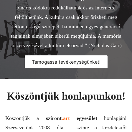
bináris kódokra redukálhatunk és az internetre
TÁMOGATÁS
feltölthetünk. A kultúra csak akkor őrizheti meg
KAPCSOLAT
létfontosságú szerepét, ha minden egyes generáció
SZIRONTA
tagjainak elméjében sikerül megújulnia. A memória
kiszervezésével a kultúra elsorvad." (Nicholas Carr)
Támogassa tevékenységünket!
Köszöntjük honlapunkon!
Köszöntjük a
sziront
.art
egyesület
honlapján!
Szervezetünk 2008. óta – szinte a kezdetektől