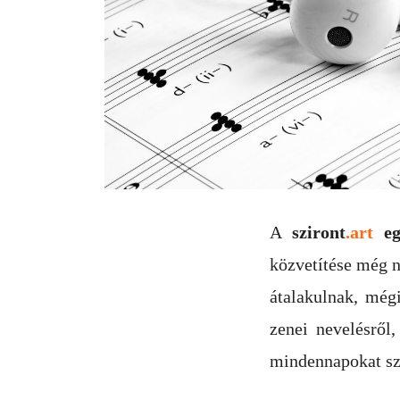
A
sziront
.art
eg
közvetítése még n
átalakulnak, még
zenei nevelésről
mindennapokat szí