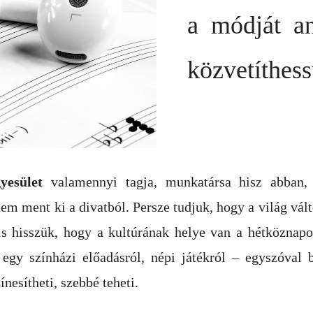
a módját an
közvetíthes
yesület
valamennyi tagja, munkatársa hisz abban,
em ment ki a divatból. Persze tudjuk, hogy a világ vál
is hisszük, hogy a kultúrának helye van a hétköznap
, egy színházi előadásról, népi játékról – egyszóval 
nesítheti, szebbé teheti.