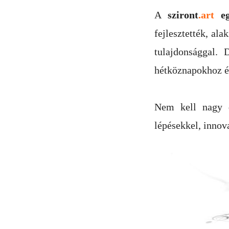
A
sziront
.art
eg
fejlesztették, al
tulajdonsággal.
hétköznapokhoz és
Nem kell nagy d
lépésekkel, innov