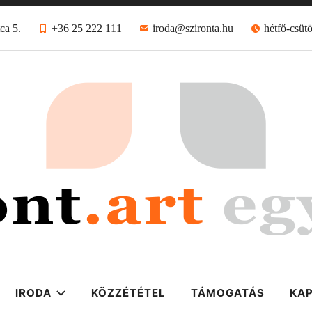
ca 5.
+36 25 222 111
iroda@szironta.hu
hétfő-csütö
sület
IRODA
KÖZZÉTÉTEL
TÁMOGATÁS
KA