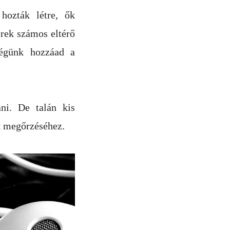
hozták létre, ők
erek számos eltérő
ségünk hozzáad a
ni. De talán kis
k megőrzéséhez.