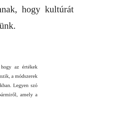
nak, hogy kultúrát
sünk.
 hogy az értékek
tozik, a módszerek
okban. Legyen szó
bármiről, amely a