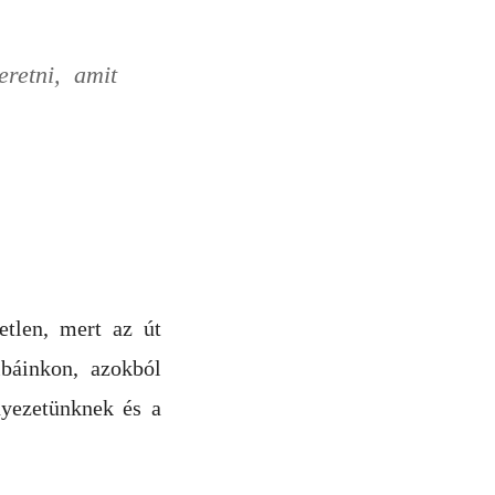
retni, amit
etlen, mert az út
ibáinkon, azokból
nyezetünknek és a