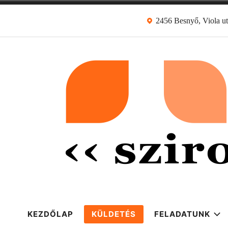
Skip
2456 Besnyő, Viola ut
to
content
sziront.art egye
Egy hely a kultúráért
KEZDŐLAP
KÜLDETÉS
FELADATUNK