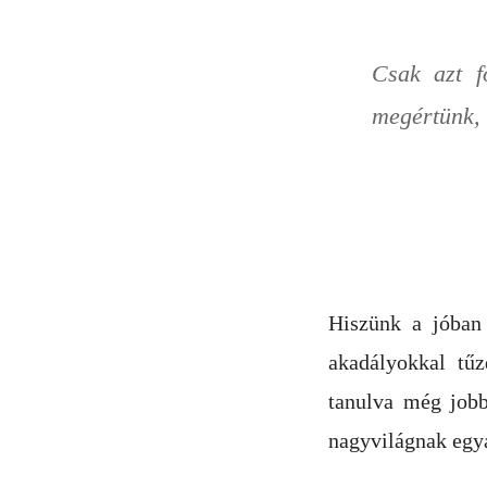
Csak azt f
megértünk, 
Hiszünk a jóban 
akadályokkal tűz
tanulva még jobb
nagyvilágnak egy