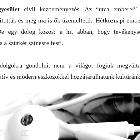
yesület
civil kezdeményezés. Az “utca emberei” 
akították és még ma is ők üzemeltetik. Hétköznapi emb
 De egy dolog közös: a hit abban, hogy tevékeny
 a szürkét színesre festi.
olgokra gondolni, nem a világot fogjuk megválta
atív és modern eszközökkel hozzájárulhatunk kultúrán