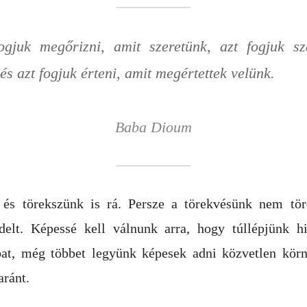
ogjuk megőrizni, amit szeretünk, azt fogjuk sze
és azt fogjuk érteni, amit megértettek velünk.
Baba Dioum
és törekszünk is rá. Persze a törekvésünk nem tör
delt. Képessé kell válnunk arra, hogy túllépjünk h
at, még többet legyünk képesek adni közvetlen kör
aránt.