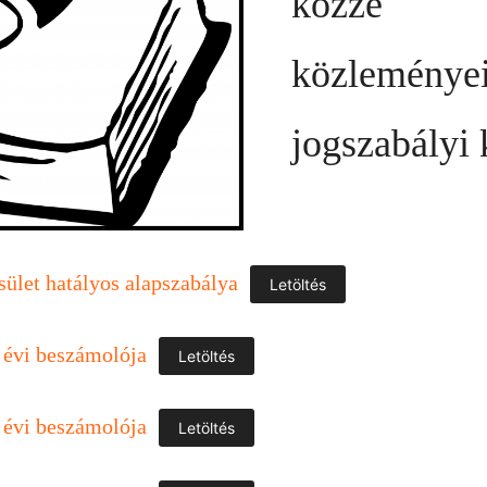
közzé
közleménye
jogszabályi 
sület hatályos alapszabálya
Letöltés
 évi beszámolója
Letöltés
 évi beszámolója
Letöltés