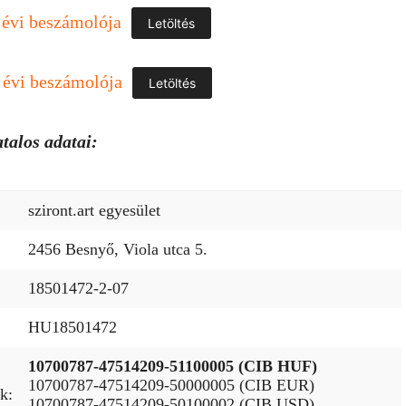
 évi beszámolója
Letöltés
 évi beszámolója
Letöltés
talos adatai:
sziront.art egyesület
2456 Besnyő, Viola utca 5.
18501472-2-07
HU18501472
10700787-47514209-51100005 (CIB HUF)
10700787-47514209-50000005 (CIB EUR)
k:
10700787-47514209-50100002 (CIB USD)