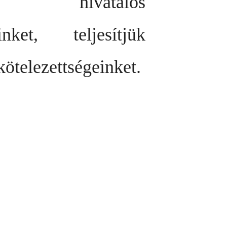
 hivatalos
inket, teljesítjük
kötelezettségeinket.