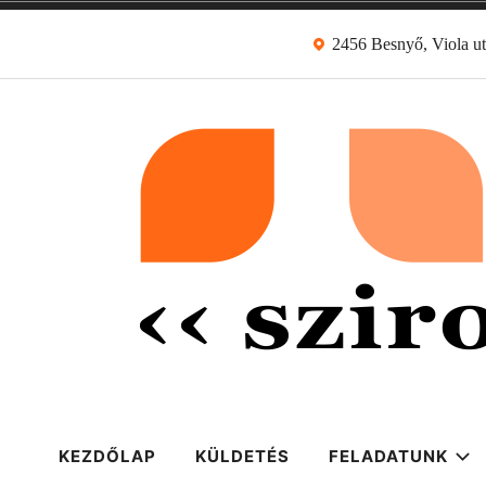
Skip
2456 Besnyő, Viola ut
to
content
sziront.art egye
Egy hely a kultúráért
KEZDŐLAP
KÜLDETÉS
FELADATUNK