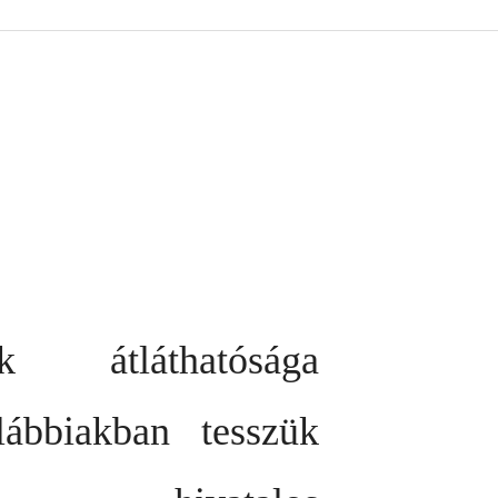
nk átláthatósága
ábbiakban tesszük