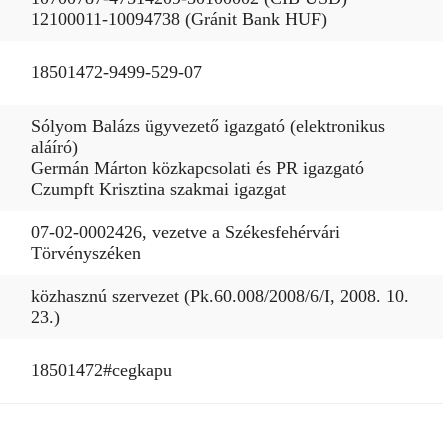
12100011-10094738 (Gránit Bank HUF)
18501472-9499-529-07
Sólyom Balázs ügyvezető igazgató (elektronikus
aláíró)
Germán Márton közkapcsolati és PR igazgató
Czumpft Krisztina szakmai igazgat
07-02-0002426, vezetve a Székesfehérvári
Törvényszéken
közhasznú szervezet (Pk.60.008/2008/6/I, 2008. 10.
23.)
18501472#cegkapu